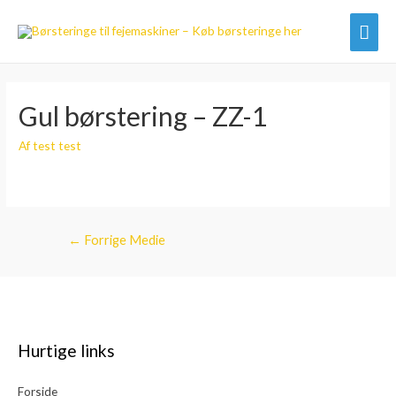
Hov
Gul børstering – ZZ-1
Af
test test
Indlægsnavigation
←
Forrige Medie
Hurtige links
Forside