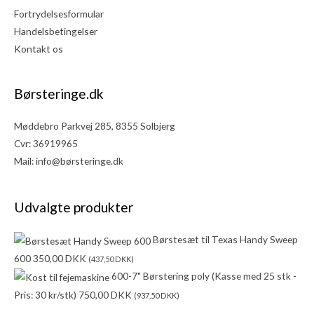
Fortrydelsesformular
Handelsbetingelser
Kontakt os
Børsteringe.dk
Møddebro Parkvej 285, 8355 Solbjerg
Cvr: 36919965
Mail:
info@børsteringe.dk
Udvalgte produkter
Børstesæt til Texas Handy Sweep
600
350,00
DKK
(
437,50
DKK
)
600-7" Børstering poly (Kasse med 25 stk -
Pris: 30 kr/stk)
750,00
DKK
(
937,50
DKK
)