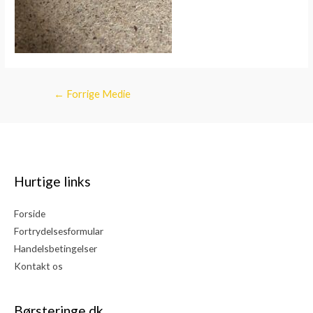
Indlægsnavigation
←
Forrige Medie
Hurtige links
Forside
Fortrydelsesformular
Handelsbetingelser
Kontakt os
Børsteringe.dk