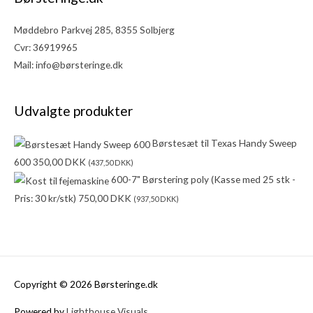
Møddebro Parkvej 285, 8355 Solbjerg
Cvr: 36919965
Mail:
info@børsteringe.dk
Udvalgte produkter
Børstesæt til Texas Handy Sweep
600
350,00
DKK
(
437,50
DKK
)
600-7" Børstering poly (Kasse med 25 stk -
Pris: 30 kr/stk)
750,00
DKK
(
937,50
DKK
)
Copyright © 2026 Børsteringe.dk
Powered by
Lighthouse Visuals