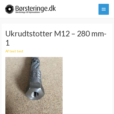
Hove
Ukrudtstotter M12 – 280 mm-
1
Af
test test