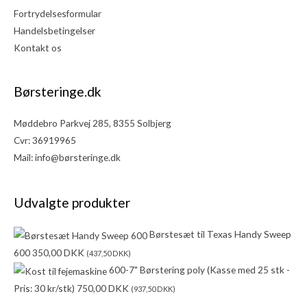
Fortrydelsesformular
Handelsbetingelser
Kontakt os
Børsteringe.dk
Møddebro Parkvej 285, 8355 Solbjerg
Cvr: 36919965
Mail:
info@børsteringe.dk
Udvalgte produkter
Børstesæt til Texas Handy Sweep
600
350,00
DKK
(
437,50
DKK
)
600-7" Børstering poly (Kasse med 25 stk -
Pris: 30 kr/stk)
750,00
DKK
(
937,50
DKK
)