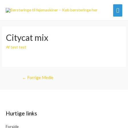
Hov
Citycat mix
Af
test test
Indlægsnavigation
←
Forrige Medie
Hurtige links
Forside