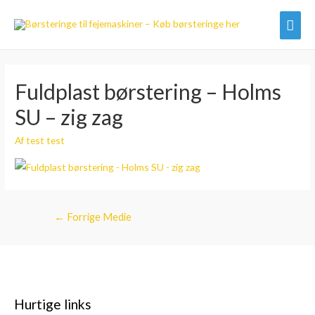
Hov
Fuldplast børstering – Holms
SU – zig zag
Af
test test
Indlægsnavigation
←
Forrige Medie
Hurtige links