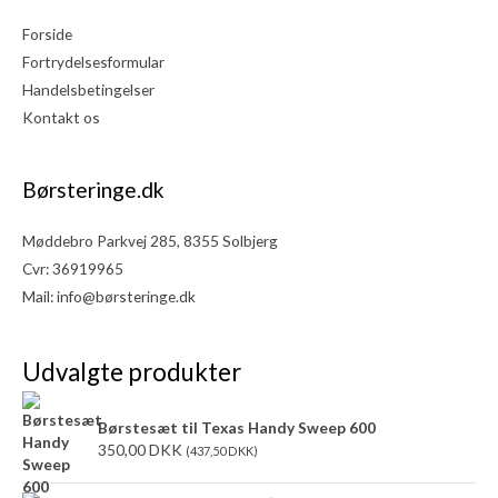
Forside
Fortrydelsesformular
Handelsbetingelser
Kontakt os
Børsteringe.dk
Møddebro Parkvej 285, 8355 Solbjerg
Cvr: 36919965
Mail:
info@børsteringe.dk
Udvalgte produkter
Børstesæt til Texas Handy Sweep 600
350,00
DKK
(
437,50
DKK
)