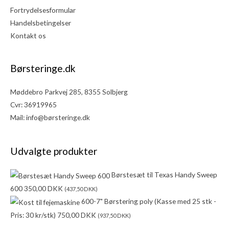
Fortrydelsesformular
Handelsbetingelser
Kontakt os
Børsteringe.dk
Møddebro Parkvej 285, 8355 Solbjerg
Cvr: 36919965
Mail:
info@børsteringe.dk
Udvalgte produkter
Børstesæt til Texas Handy Sweep
600
350,00
DKK
(
437,50
DKK
)
600-7" Børstering poly (Kasse med 25 stk -
Pris: 30 kr/stk)
750,00
DKK
(
937,50
DKK
)