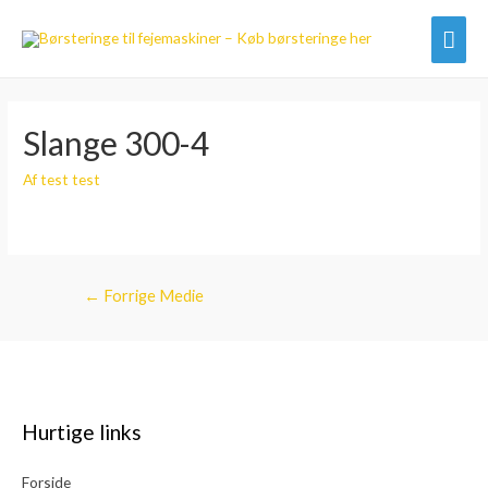
Hov
Slange 300-4
Af
test test
Indlægsnavigation
←
Forrige Medie
Hurtige links
Forside