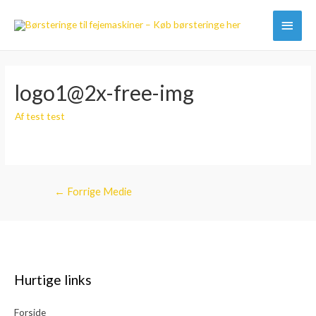
Hove
logo1@2x-free-img
Af
test test
Indlægsnavigation
←
Forrige Medie
Hurtige links
Forside