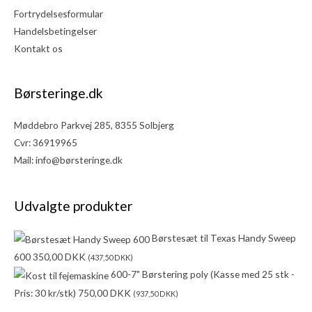
Fortrydelsesformular
Handelsbetingelser
Kontakt os
Børsteringe.dk
Møddebro Parkvej 285, 8355 Solbjerg
Cvr: 36919965
Mail:
info@børsteringe.dk
Udvalgte produkter
Børstesæt til Texas Handy Sweep
600
350,00
DKK
(
437,50
DKK
)
600-7" Børstering poly (Kasse med 25 stk -
Pris: 30 kr/stk)
750,00
DKK
(
937,50
DKK
)