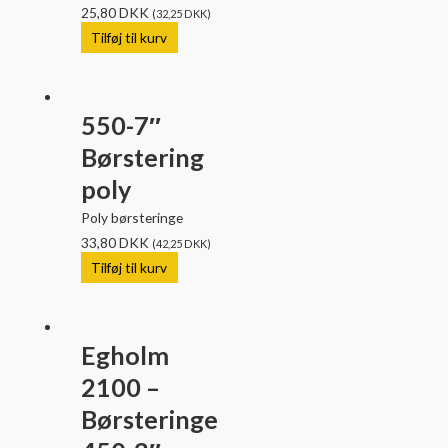
25,80
DKK
(
32,25
DKK
)
Tilføj til kurv
550-7″
Børstering
poly
Poly børsteringe
33,80
DKK
(
42,25
DKK
)
Tilføj til kurv
Egholm
2100 –
Børsteringe