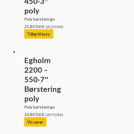
450-3″
poly
Poly børsteringe
25,80
DKK
(
32,25
DKK
)
Tilføj til kurv
Egholm
2200 –
550-7″
Børstering
poly
Poly børsteringe
33,80
DKK
(
29,75
DKK
)
Vis varer