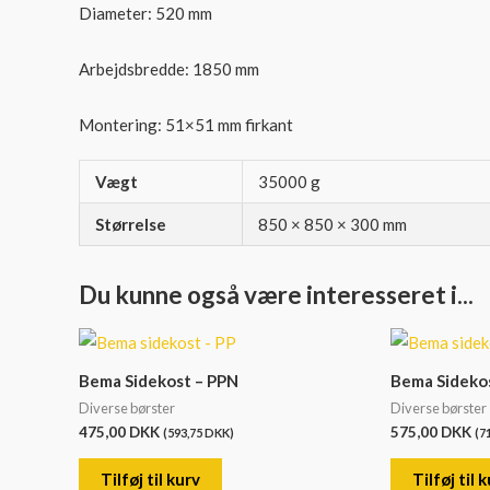
Diameter: 520 mm
Arbejdsbredde: 1850 mm
Montering: 51×51 mm firkant
Vægt
35000 g
Størrelse
850 × 850 × 300 mm
Du kunne også være interesseret i...
Bema Sidekost – PPN
Bema Sidekos
Diverse børster
Diverse børster
475,00
DKK
575,00
DKK
(
593,75
DKK
)
(
7
Tilføj til kurv
Tilføj til 