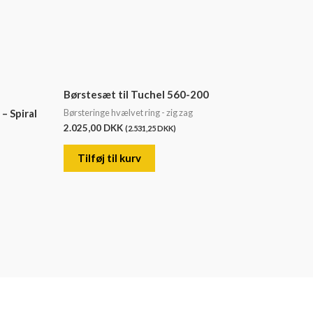
Børstesæt til Tuchel 560-200
Børsteringe hvælvet ring - zig zag
– Spiral
2.025,00
DKK
(
2.531,25
DKK
)
Tilføj til kurv