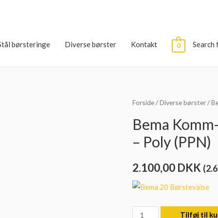
Stål børsteringe
Diverse børster
Kontakt
Search 
0
Forside
/
Diverse børster
/ B
Bema Komm-D
– Poly (PPN)
2.100,00
DKK
(
2.
Bema
Tilføj til k