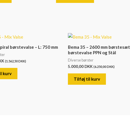
piral børstevalse – L: 750 mm
Bema 35 – 2600 mm børstesæt 
børstevalse PPN og Stål
ter
Diverse børster
KK
(
1.562,50
DKK
)
5.000,00
DKK
(
6.250,00
DKK
)
il kurv
Tilføj til kurv