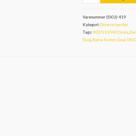
Komm-
Dual
Varenummer (SKU):
419
-
Kategori:
Diverse børster
Børstesæt
Tags:
900/510/VK51mm
,
Bem
1850
Dual
,
Bema Komm-Dual 185
mm
-
Poly
(PPN)
antal