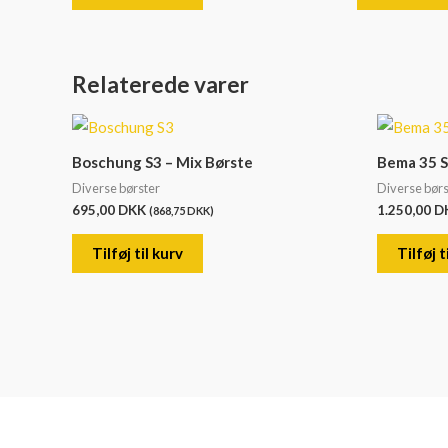
Relaterede varer
Boschung S3 – Mix Børste
Bema 35 S
Diverse børster
Diverse børs
695,00
DKK
1.250,00
D
(
868,75
DKK
)
Tilføj til kurv
Tilføj t