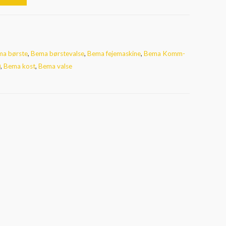
a børste
,
Bema børstevalse
,
Bema fejemaskine
,
Bema Komm-
0
,
Bema kost
,
Bema valse