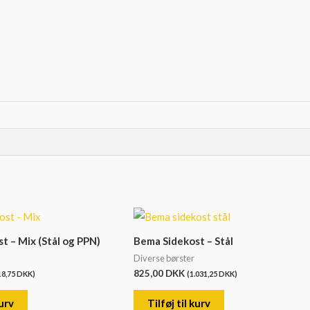
t – Mix (Stål og PPN)
Bema Sidekost – Stål
Diverse børster
825,00
DKK
18,75
DKK
)
(
1.031,25
DKK
)
kurv
Tilføj til kurv