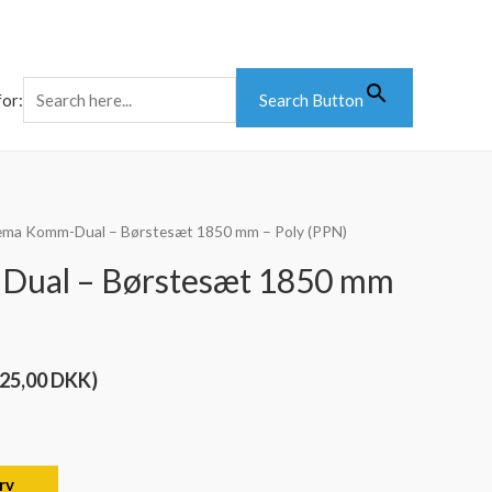
for:
Search Button
ema Komm-Dual – Børstesæt 1850 mm – Poly (PPN)
ual – Børstesæt 1850 mm
625,00
DKK
)
urv