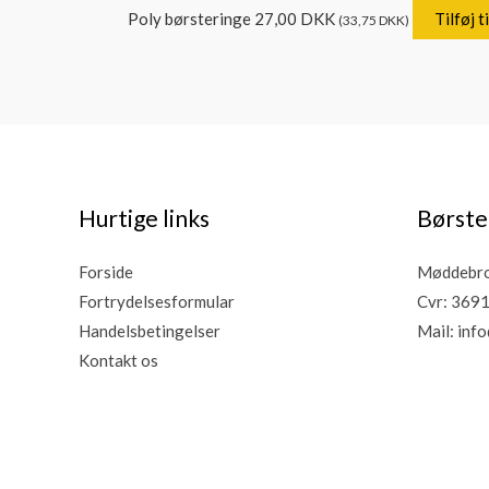
Poly børsteringe
27,00
DKK
Tilføj t
(
33,75
DKK
)
Hurtige links
Børste
Forside
Møddebro 
Fortrydelsesformular
Cvr: 369
Handelsbetingelser
Mail:
info
Kontakt os