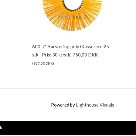
600-7" Børstering poly (Kasse med 25
stk - Pris: 30 kr/stk)
750,00
DKK
(
937,50
DKK
)
Powered by
Lighthouse Visuals
rk