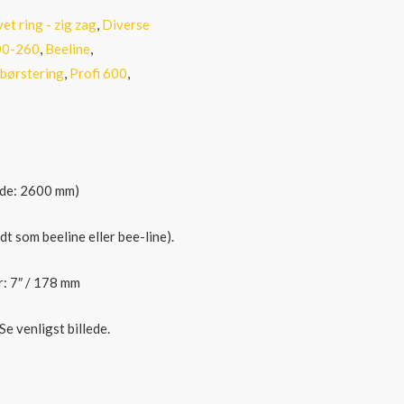
et ring - zig zag
,
Diverse
00-260
,
Beeline
,
 børstering
,
Profi 600
,
dde: 2600 mm)
t som beeline eller bee-line).
r: 7″ / 178 mm
e venligst billede.