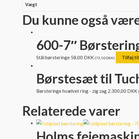
Vægt
Du kunne også være i
600-7″ Børstering
Stål børsteringe
58,00
DKK
Tilføj ti
(
72,50
DKK
)
Børstesæt til Tuc
Børsteringe hvælvet ring - zig zag
2.300,00
DKK
Relaterede varer
Holms fejemaskine