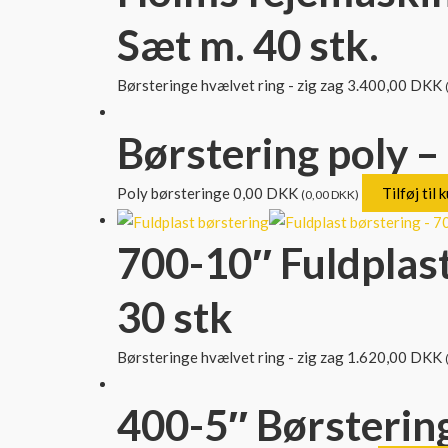
Sæt m. 40 stk.
Børsteringe hvælvet ring - zig zag
3.400,00
DKK
Børstering poly –
Poly børsteringe
0,00
DKK
Tilføj til 
(
0,00
DKK
)
700-10″ Fuldplast
30 stk
Børsteringe hvælvet ring - zig zag
1.620,00
DKK
400-5″ Børsterin