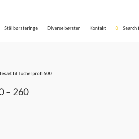
Stål børsteringe
Diverse børster
Kontakt
0
Search 
tesæt til Tuchel profi 600
00 – 260