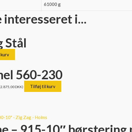
61000 g
nteresseret i...
 Stål
l kurv
hel 560-230
Tilføj til kurv
(
2.875,00
DKK
)
 – 915-10″ børstering po