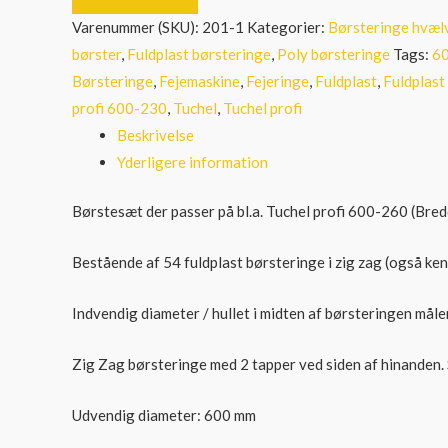
profi
Varenummer (SKU):
201-1
Kategorier:
Børsteringe hvælv
600
børster
,
Fuldplast børsteringe
,
Poly børsteringe
Tags:
6
-
Børsteringe
,
Fejemaskine
,
Fejeringe
,
Fuldplast
,
Fuldplast
260
profi 600-230
,
Tuchel
,
Tuchel profi
antal
Beskrivelse
Yderligere information
Børstesæt der passer på bl.a. Tuchel profi 600-260 (Bre
Bestående af 54 fuldplast børsteringe i zig zag (også kend
Indvendig diameter / hullet i midten af børsteringen måle
Zig Zag børsteringe med 2 tapper ved siden af hinanden. S
Udvendig diameter: 600 mm