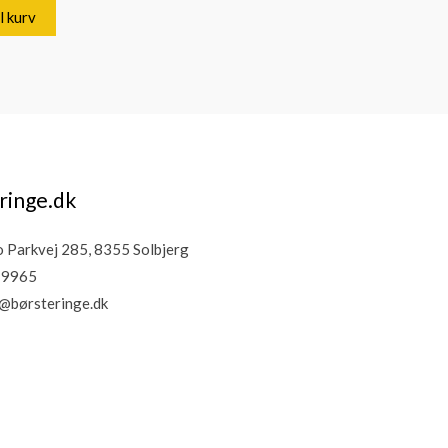
il kurv
ringe.dk
Parkvej 285, 8355 Solbjerg
19965
@børsteringe.dk