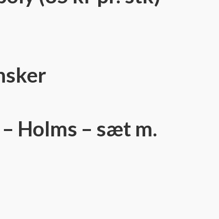
nsker
 – Holms – sæt m.