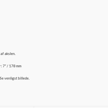
 af akslen.
r: 7″ / 178 mm
e venligst billede.