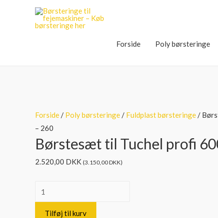
Forside
Poly børsteringe
Forside
/
Poly børsteringe
/
Fuldplast børsteringe
/ Børs
– 260
Børstesæt til Tuchel profi 6
2.520,00
DKK
(
3.150,00
DKK
)
Børstesæt
til
Tilføj til kurv
Tuchel