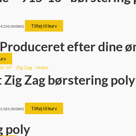
Tilføj til kurv
(
4.250,00
DKK
)
 Produceret efter dine ø
kurv
 Zig Zag børstering poly
Tilføj til kurv
(
2.025,00
DKK
)
g poly