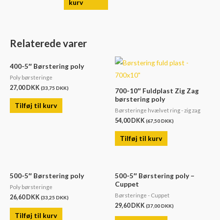
kurv
Relaterede varer
400-5″ Børstering poly
Poly børsteringe
27,00
DKK
(
33,75
DKK
)
700-10″ Fuldplast Zig Zag
børstering poly
Tilføj til kurv
Børsteringe hvælvet ring - zig zag
54,00
DKK
(
67,50
DKK
)
Tilføj til kurv
500-5″ Børstering poly
500-5″ Børstering poly –
Cuppet
Poly børsteringe
Børsteringe - Cuppet
26,60
DKK
(
33,25
DKK
)
29,60
DKK
(
37,00
DKK
)
Tilføj til kurv