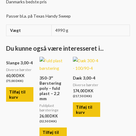
Danmarks bedste pris
Passer bl.a. på Texas Handy Sweep
Vægt
4990 g
Du kunne også være interesseret i...
Slange 3,00-4
Diverse børster
60,00
DKK
350-3″
Dæk 3,00-4
(
75,00
DKK
)
Børstering
Diverse børster
poly – fuld
174,00
DKK
Tilføj til
plast – 2,2
(
217,50
DKK
)
kurv
mm
Fuldplast
Tilføj til
børsteringe
kurv
26,00
DKK
(
32,50
DKK
)
Tilføj til