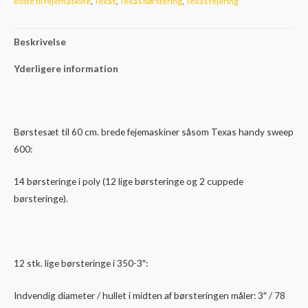
koste til fejemaskine
,
Texas
,
Texas børstering
,
Texas fejering
antal
Beskrivelse
Yderligere information
Børstesæt til 60 cm. brede fejemaskiner såsom Texas handy sweep
600:
14 børsteringe i poly (12 lige børsteringe og 2 cuppede
børsteringe).
12 stk. lige børsteringe i 350-3″:
Indvendig diameter / hullet i midten af børsteringen måler: 3″ / 78