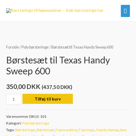
Hov
Forside
/
Poly børsteringe
/ Børstesæt til Texas Handy Sweep 600
Børstesæt til Texas Handy
Sweep 600
350,00
DKK
(
437,50
DKK
)
Børstesæt
Tilføj til kurv
til
Texas
Varenummer (SKU):
101
Handy
Kategori:
Poly børsteringe
Sweep
Tags:
Børsteringe
,
Børstesæt
,
Fejemaskine
,
Fejeringe
,
Handy Sweep
,
løse
600