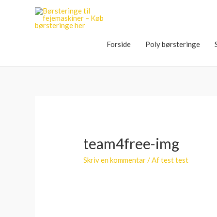
Forside
Poly børsteringe
team4free-img
Skriv en kommentar
/ Af
test test