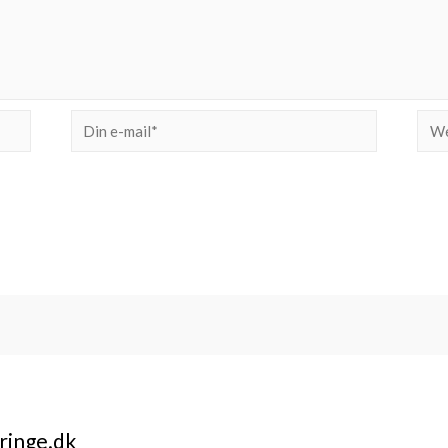
Din
Web
e-
mail*
ringe.dk