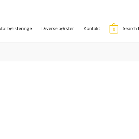
Stål børsteringe
Diverse børster
Kontakt
Search 
0