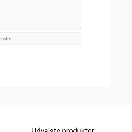
site
Udvalgte produkter