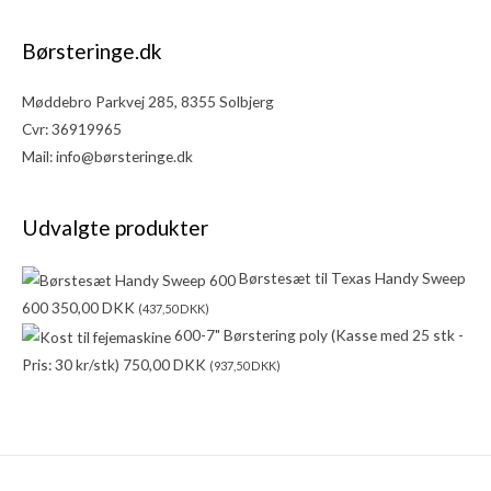
Børsteringe.dk
Møddebro Parkvej 285, 8355 Solbjerg
Cvr: 36919965
Mail:
info@børsteringe.dk
Udvalgte produkter
Børstesæt til Texas Handy Sweep
600
350,00
DKK
(
437,50
DKK
)
600-7" Børstering poly (Kasse med 25 stk -
Pris: 30 kr/stk)
750,00
DKK
(
937,50
DKK
)