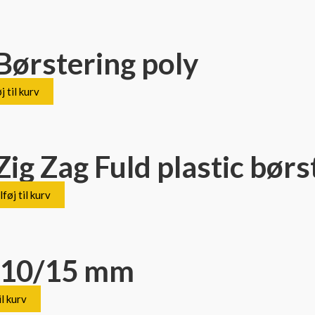
Børstering poly
j til kurv
ig Zag Fuld plastic børs
lføj til kurv
 110/15 mm
il kurv