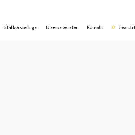
Stål børsteringe
Diverse børster
Kontakt
0
Search 