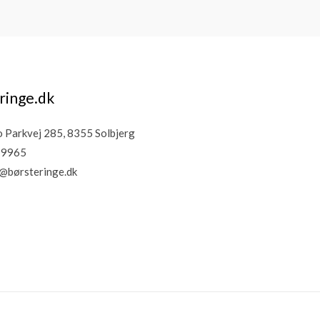
ringe.dk
Parkvej 285, 8355 Solbjerg
19965
@børsteringe.dk