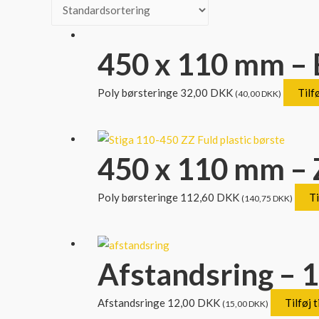
450 x 110 mm – 
Poly børsteringe
32,00
DKK
Tilfø
(
40,00
DKK
)
450 x 110 mm – Z
Poly børsteringe
112,60
DKK
Ti
(
140,75
DKK
)
Afstandsring –
Afstandsringe
12,00
DKK
Tilføj t
(
15,00
DKK
)