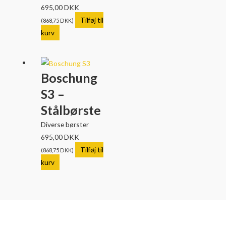
695,00
DKK
Tilføj til
(
868,75
DKK
)
kurv
Boschung
S3 –
Stålbørste
Diverse børster
695,00
DKK
Tilføj til
(
868,75
DKK
)
kurv