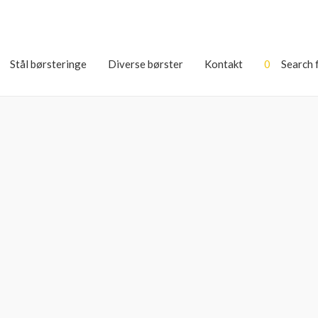
Stål børsteringe
Diverse børster
Kontakt
0
Search 