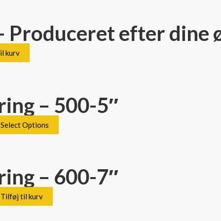
– Produceret efter dine
il kurv
ring – 500-5″
Select Options
ring – 600-7″
Tilføj til kurv