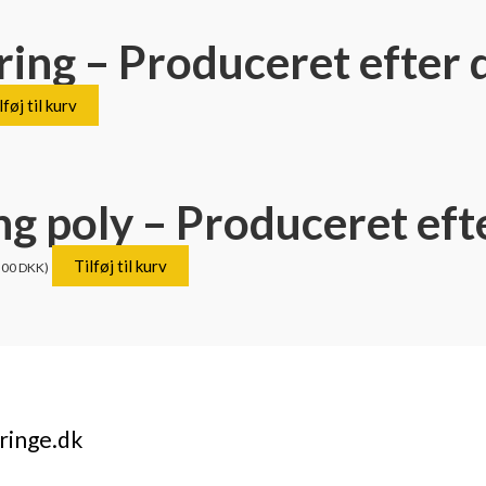
ring – Produceret efter 
lføj til kurv
ng poly – Produceret eft
Tilføj til kurv
,00
DKK
)
ringe.dk