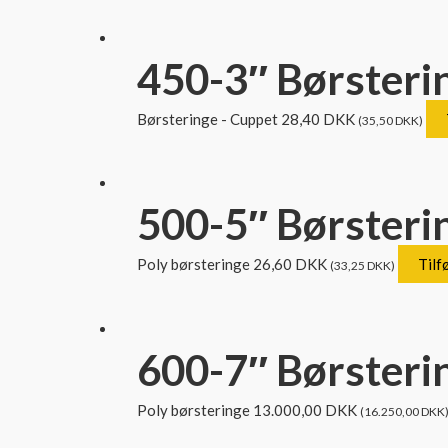
450-3″ Børsteri
Børsteringe - Cuppet
28,40
DKK
(
35,50
DKK
)
500-5″ Børsteri
Poly børsteringe
26,60
DKK
Tilfø
(
33,25
DKK
)
600-7″ Børstering
Poly børsteringe
13.000,00
DKK
(
16.250,00
DKK