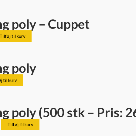
ng poly – Cuppet
Tilføj til kurv
ng poly
j til kurv
 poly (500 stk – Pris: 26
Tilføj til kurv
)