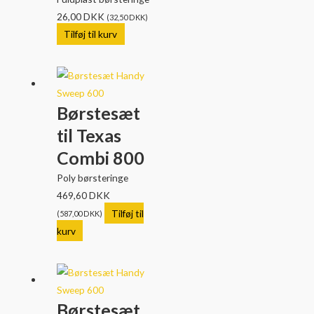
26,00
DKK
(
32,50
DKK
)
Tilføj til kurv
Børstesæt
til Texas
Combi 800
Poly børsteringe
469,60
DKK
Tilføj til
(
587,00
DKK
)
kurv
Børstesæt