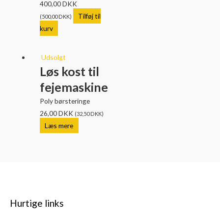
400,00
DKK
Tilføj til
(
500,00
DKK
)
kurv
Udsolgt
Løs kost til
fejemaskine
Poly børsteringe
26,00
DKK
(
32,50
DKK
)
Læs mere
Hurtige links