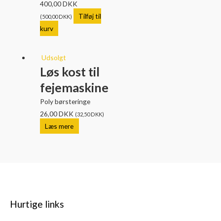
400,00
DKK
Tilføj til
(
500,00
DKK
)
kurv
Udsolgt
Løs kost til
fejemaskine
Poly børsteringe
26,00
DKK
(
32,50
DKK
)
Læs mere
Hurtige links