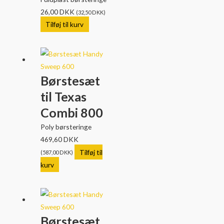
26,00
DKK
(
32,50
DKK
)
Tilføj til kurv
Børstesæt
til Texas
Combi 800
Poly børsteringe
469,60
DKK
Tilføj til
(
587,00
DKK
)
kurv
Børstesæt