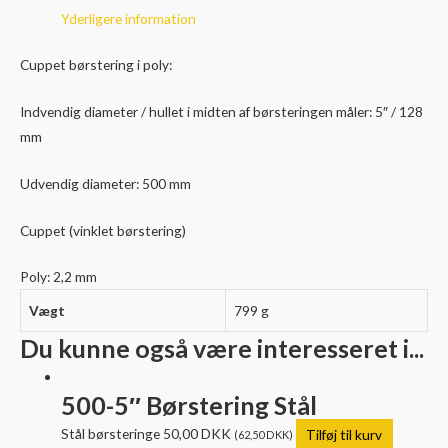
antal
Yderligere information
Cuppet børstering i poly:
Indvendig diameter / hullet i midten af børsteringen måler: 5″ / 128
mm
Udvendig diameter: 500 mm
Cuppet (vinklet børstering)
Poly: 2,2 mm
Vægt
799 g
Du kunne også være interesseret i...
500-5″ Børstering Stål
Stål børsteringe
50,00
DKK
Tilføj til kurv
(
62,50
DKK
)