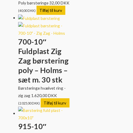
Poly børsteringe
32,00
DKK
Tilføj til kurv
(
40,00
DKK
)
700-10″
Fuldplast Zig
Zag børstering
poly – Holms –
sæt m. 30 stk
Børsteringe hvælvet ring -
zig zag
1.620,00
DKK
Tilføj til kurv
(
2.025,00
DKK
)
915-10″