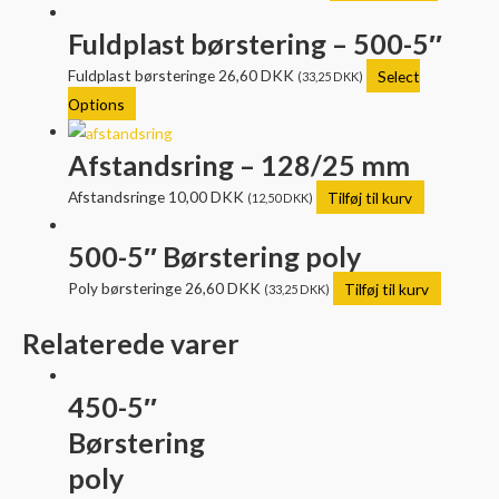
Fuldplast børstering – 500-5″
Fuldplast børsteringe
26,60
DKK
Select
(
33,25
DKK
)
Options
Afstandsring – 128/25 mm
Afstandsringe
10,00
DKK
Tilføj til kurv
(
12,50
DKK
)
500-5″ Børstering poly
Poly børsteringe
26,60
DKK
Tilføj til kurv
(
33,25
DKK
)
Relaterede varer
450-5″
Børstering
poly