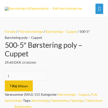
Hov
Forside
/
Poly børsteringe
/
Børsteringe - Cuppet
/ 500-5″
Børstering poly – Cuppet
500-5″ Børstering poly –
Cuppet
29,60
DKK
(
37,00
DKK
)
500-
5"
Børstering
Tilføj til kurv
poly
Varenummer (SKU):
115
Kategorier:
Børsteringe - Cuppet
,
Poly
-
børsteringe
Tags:
Børsteringe
,
Fejemaskine
,
Fejeringe
,
Traktorkost
Cuppet
Beskrivelse