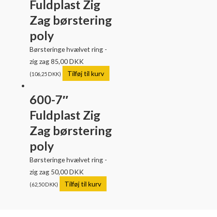
Fuldplast Zig
Zag børstering
poly
Børsteringe hvælvet ring -
zig zag
85,00
DKK
Tilføj til kurv
(
106,25
DKK
)
600-7″
Fuldplast Zig
Zag børstering
poly
Børsteringe hvælvet ring -
zig zag
50,00
DKK
Tilføj til kurv
(
62,50
DKK
)