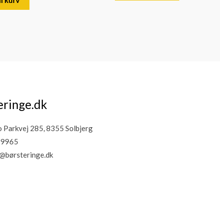
eringe.dk
Parkvej 285, 8355 Solbjerg
19965
@børsteringe.dk