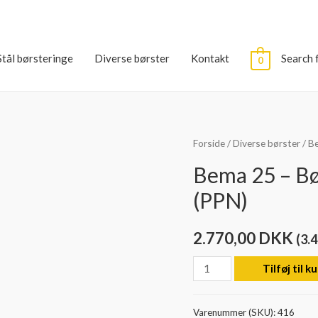
Stål børsteringe
Diverse børster
Kontakt
Search 
0
Forside
/
Diverse børster
/ B
Bema 25 – Bø
(PPN)
2.770,00
DKK
(
3.
Bema
Tilføj til k
25
-
Varenummer (SKU):
416