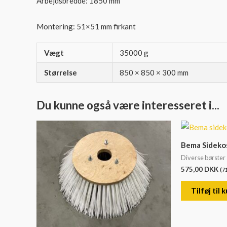
Arbejdsbredde: 1850 mm
Montering: 51×51 mm firkant
Vægt
35000 g
Størrelse
850 × 850 × 300 mm
Du kunne også være interesseret i...
Bema Sidekos
Diverse børster
575,00
DKK
(
7
Tilføj til 