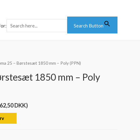
for:
Search Button
ema 25 – Børstesæt 1850 mm – Poly (PPN)
rstesæt 1850 mm – Poly
462,50
DKK
)
urv