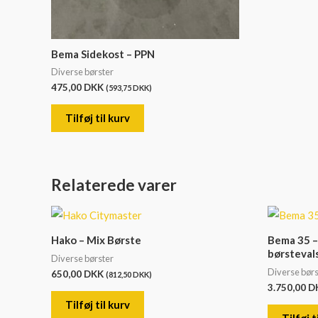
Bema Sidekost – PPN
Diverse børster
475,00
DKK
(
593,75
DKK
)
Tilføj til kurv
Relaterede varer
Hako – Mix Børste
Bema 35 –
børsteval
Diverse børster
Diverse børs
650,00
DKK
(
812,50
DKK
)
3.750,00
D
Tilføj til kurv
Tilføj t