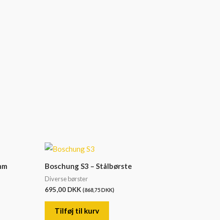
 mm
Boschung S3 – Stålbørste
Diverse børster
695,00
DKK
(
868,75
DKK
)
Tilføj til kurv