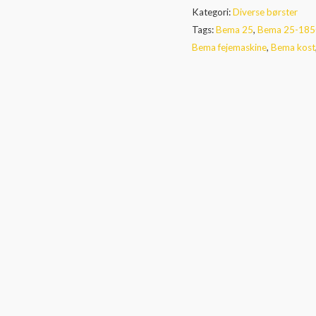
Børstesæt
Kategori:
Diverse børster
1850
Tags:
Bema 25
,
Bema 25-185
mm
Bema fejemaskine
,
Bema kost
-
Poly
(PPN)
antal