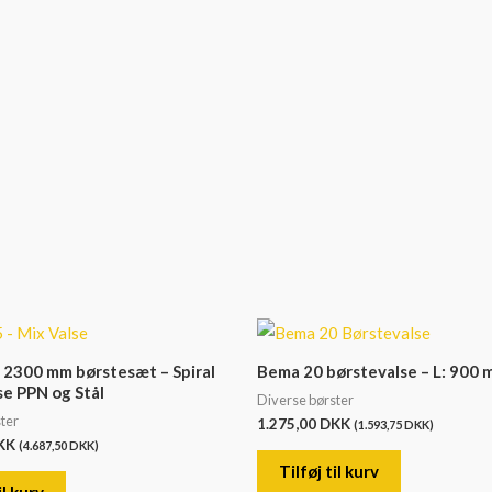
 2300 mm børstesæt – Spiral
Bema 20 børstevalse – L: 900
se PPN og Stål
Diverse børster
ter
1.275,00
DKK
(
1.593,75
DKK
)
KK
(
4.687,50
DKK
)
Tilføj til kurv
il kurv