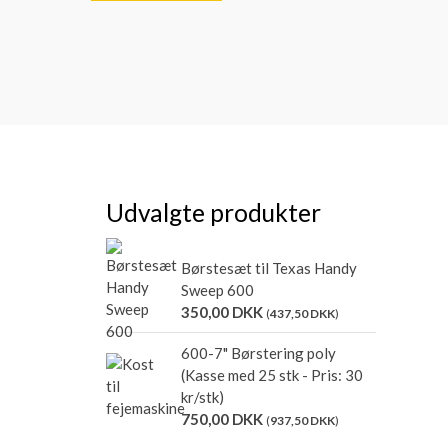
Udvalgte produkter
Børstesæt til Texas Handy
Sweep 600
350,00
DKK
(
437,50
DKK
)
600-7" Børstering poly
(Kasse med 25 stk - Pris: 30
kr/stk)
750,00
DKK
(
937,50
DKK
)