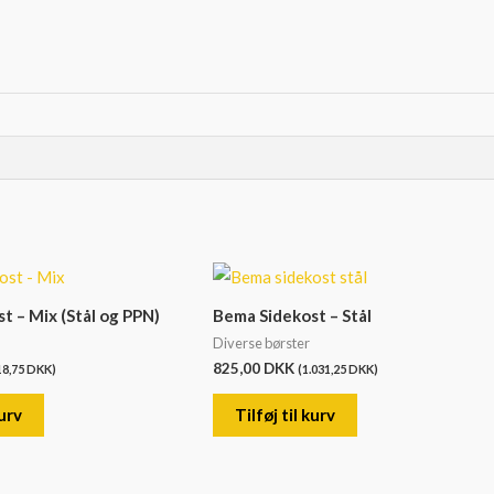
t – Mix (Stål og PPN)
Bema Sidekost – Stål
Diverse børster
825,00
DKK
18,75
DKK
)
(
1.031,25
DKK
)
kurv
Tilføj til kurv