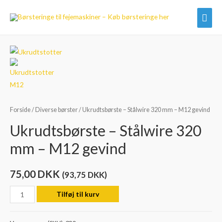
Hov
Forside
/
Diverse børster
/ Ukrudtsbørste – Stålwire 320 mm – M12 gevind
Ukrudtsbørste – Stålwire 320
mm – M12 gevind
75,00
DKK
(
93,75
DKK
)
Ukrudtsbørste
Tilføj til kurv
-
Stålwire