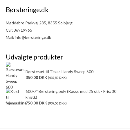
Børsteringe.dk
Møddebro Parkvej 285, 8355 Solbjerg
Cvr: 36919965
Mail:
info@børsteringe.dk
Udvalgte produkter
Børstesæt til Texas Handy Sweep 600
350,00
DKK
(
437,50
DKK
)
600-7" Børstering poly (Kasse med 25 stk - Pris: 30
kr/stk)
750,00
DKK
(
937,50
DKK
)