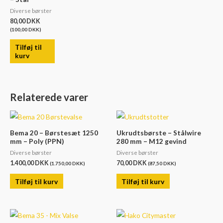
Diverse børster
80,00
DKK
(
100,00
DKK
)
Tilføj til
kurv
Relaterede varer
Bema 20 – Børstesæt 1250
Ukrudtsbørste – Stålwire
mm – Poly (PPN)
280 mm – M12 gevind
Diverse børster
Diverse børster
1.400,00
DKK
70,00
DKK
(
1.750,00
DKK
)
(
87,50
DKK
)
Tilføj til kurv
Tilføj til kurv