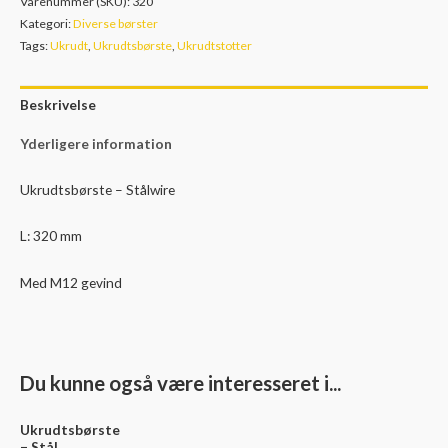
Varenummer (SKU):
320
320
Kategori:
Diverse børster
mm
Tags:
Ukrudt
,
Ukrudtsbørste
,
Ukrudtstotter
-
M12
Beskrivelse
gevind
antal
Yderligere information
Ukrudtsbørste – Stålwire
L: 320 mm
Med M12 gevind
Du kunne også være interesseret i...
Ukrudtsbørste
– Stål