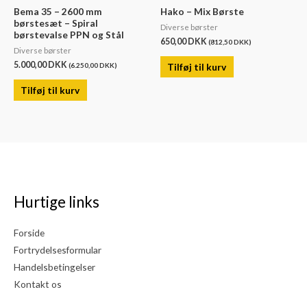
Bema 35 – 2600 mm
Hako – Mix Børste
børstesæt – Spiral
Diverse børster
børstevalse PPN og Stål
650,00
DKK
(
812,50
DKK
)
Diverse børster
5.000,00
DKK
Tilføj til kurv
(
6.250,00
DKK
)
Tilføj til kurv
Hurtige links
Forside
Fortrydelsesformular
Handelsbetingelser
Kontakt os