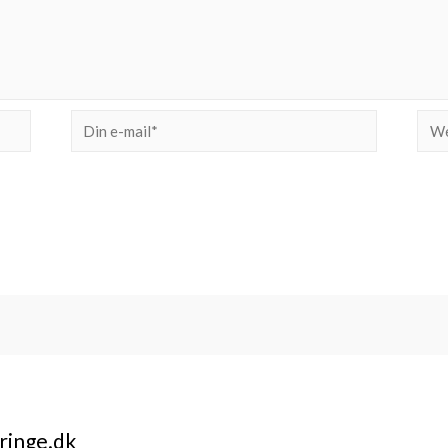
Din
Web
e-
mail*
ringe.dk