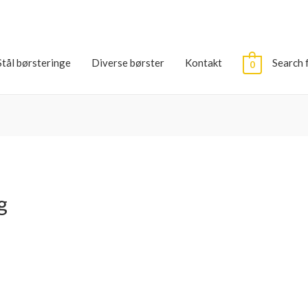
Stål børsteringe
Diverse børster
Kontakt
Search 
0
g