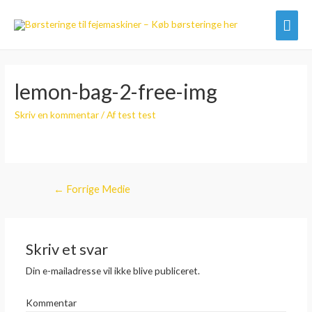
Hov
lemon-bag-2-free-img
Skriv en kommentar
/ Af
test test
Indlægsnavigation
←
Forrige Medie
Skriv et svar
Din e-mailadresse vil ikke blive publiceret.
Kommentar