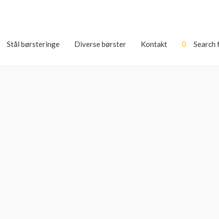
Stål børsteringe
Diverse børster
Kontakt
0
Search 