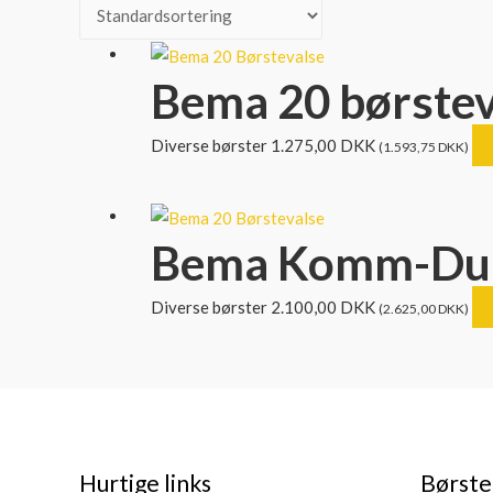
Bema 20 børstev
Diverse børster
1.275,00
DKK
(
1.593,75
DKK
)
Bema Komm-Dual
Diverse børster
2.100,00
DKK
(
2.625,00
DKK
)
Hurtige links
Børste