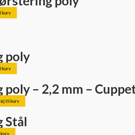
ørstering poly
il kurv
g poly
il kurv
g poly – 2,2 mm – Cuppe
føj til kurv
 Stål
l kurv