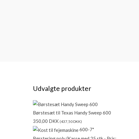
Udvalgte produkter
Børstesæt til Texas Handy Sweep 600
350,00
DKK
(
437,50
DKK
)
600-7"
Børstering poly (Kasse med 25 stk - Pris: