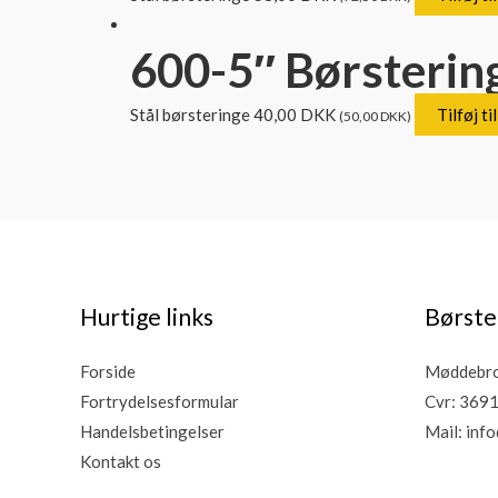
600-5″ Børstering
Stål børsteringe
40,00
DKK
Tilføj ti
(
50,00
DKK
)
Hurtige links
Børste
Forside
Møddebro 
Fortrydelsesformular
Cvr: 369
Handelsbetingelser
Mail:
info
Kontakt os