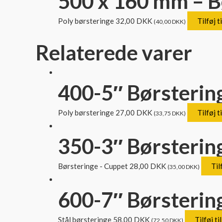
500 x 160 mm – B
Poly børsteringe
32,00
DKK
Tilføj t
(
40,00
DKK
)
Relaterede varer
400-5″ Børsterin
Poly børsteringe
27,00
DKK
Tilføj t
(
33,75
DKK
)
350-3″ Børsterin
Børsteringe - Cuppet
28,00
DKK
Til
(
35,00
DKK
)
600-7″ Børstering
Stål børsteringe
58,00
DKK
Tilføj ti
(
72,50
DKK
)