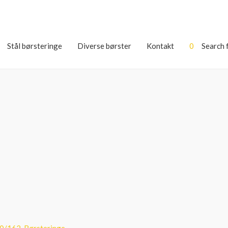
Stål børsteringe
Diverse børster
Kontakt
0
Search 
0/162
,
Børsteringe
,