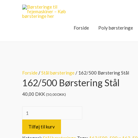
Forside
Poly børsteringe
Forside
/
Stål børsteringe
/ 162/500 Børstering Stål
162/500 Børstering Stål
40,00
DKK
(
50,00
DKK
)
162/500
Børstering
Tilføj til kurv
Stål
antal
Kategori:
Stål børsteringe
Tags:
162/500
,
500 x 162
,
50