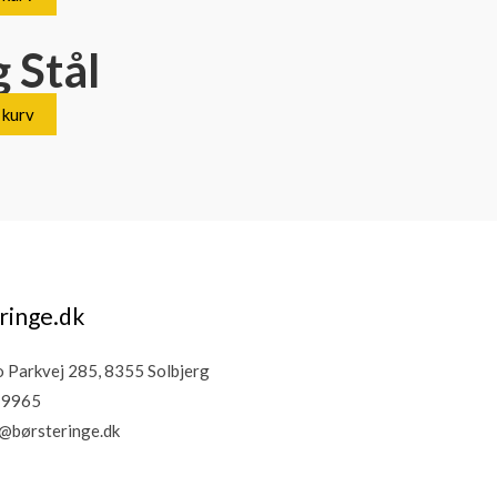
 Stål
l kurv
ringe.dk
Parkvej 285, 8355 Solbjerg
19965
@børsteringe.dk