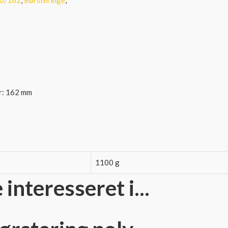
er: 162 mm
1100 g
nteresseret i...