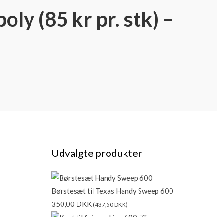
ly (85 kr pr. stk) –
Udvalgte produkter
Børstesæt til Texas Handy Sweep 600
350,00
DKK
(
437,50
DKK
)
600-7"