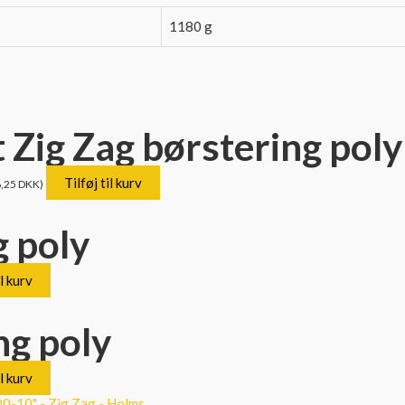
1180 g
 Zig Zag børstering poly
Tilføj til kurv
,25
DKK
)
g poly
il kurv
ng poly
il kurv