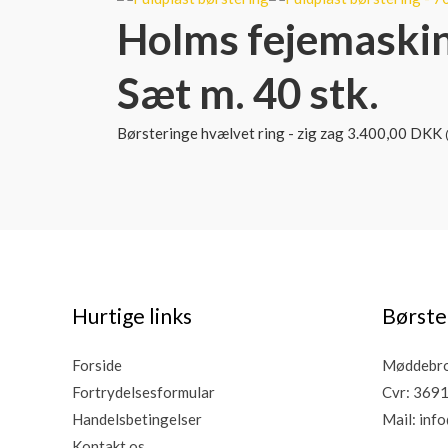
Holms fejemaskine
Sæt m. 40 stk.
Børsteringe hvælvet ring - zig zag
3.400,00
DKK
Hurtige links
Børste
Forside
Møddebro 
Fortrydelsesformular
Cvr: 369
Handelsbetingelser
Mail:
info
Kontakt os