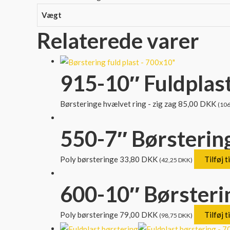
Vægt
Relaterede varer
915-10″ Fuldplast
Børsteringe hvælvet ring - zig zag
85,00
DKK
(
106
550-7″ Børsterin
Poly børsteringe
33,80
DKK
Tilføj t
(
42,25
DKK
)
600-10″ Børsteri
Poly børsteringe
79,00
DKK
Tilføj t
(
98,75
DKK
)