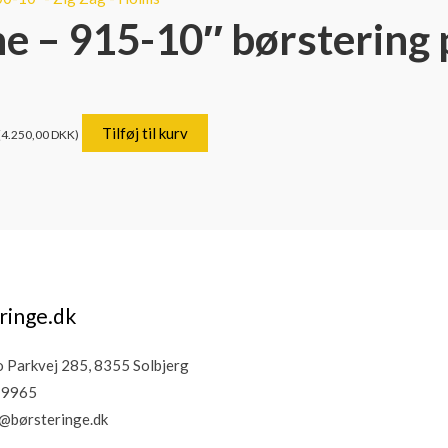
 – 915-10″ børstering po
Tilføj til kurv
(
4.250,00
DKK
)
ringe.dk
Parkvej 285, 8355 Solbjerg
19965
@børsteringe.dk