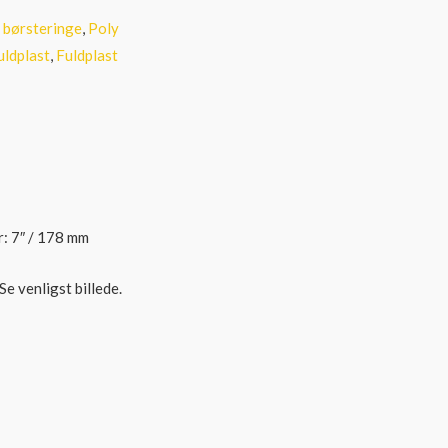
 børsteringe
,
Poly
uldplast
,
Fuldplast
r: 7″ / 178 mm
e venligst billede.