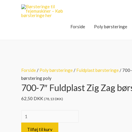
Forside
Poly børsteringe
Forside
/
Poly børsteringe
/
Fuldplast børsteringe
/ 700-
børstering poly
700-7″ Fuldplast Zig Zag bør
62,50
DKK
(
78,13
DKK
)
700-
7"
Tilføj til kurv
Fuldplast