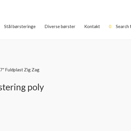
Stål børsteringe
Diverse børster
Kontakt
0
Search 
7″ Fuldplast Zig Zag
stering poly