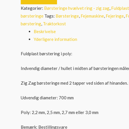
Zig
Kategorier:
Børsteringe hvælvet ring - zig zag
,
Fuldplast
Zag
børsteringe
Tags:
Børsteringe
,
Fejemaskine
,
Fejeringe
,
F
børstering
børstering
,
Traktorkost
poly
Beskrivelse
antal
Yderligere information
Fuldplast børstering i poly:
Indvendig diameter / hullet i midten af børsteringen måle
Zig Zag børsteringe med 2 tapper ved siden af hinanden. S
Udvendig diameter: 700 mm
Poly: 2,2 mm, 2,5 mm, 2,7 mm eller 3,0 mm
Bemærk: Bestillingsvare