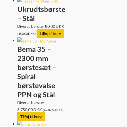
Ukrudtsbørste
– Stål
Diverse børster
80,00
DKK
Tilføj til kurv
(
100,00
DKK
)
Bema 35 –
2300 mm
børstesæt –
Spiral
børstevalse
PPN og Stål
Diverse børster
3.750,00
DKK
(
4.687,50
DKK
)
Tilføj til kurv