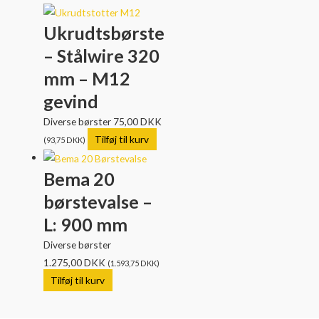
Ukrudtsbørste
– Stålwire 320
mm – M12
gevind
Diverse børster
75,00
DKK
Tilføj til kurv
(
93,75
DKK
)
Bema 20
børstevalse –
L: 900 mm
Diverse børster
1.275,00
DKK
(
1.593,75
DKK
)
Tilføj til kurv