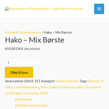
Hove
Forside
/
Diverse børster
/ Hako – Mix Børste
Hako – Mix Børste
650,00
DKK
(
812,50
DKK
)
Hako
-
Mix
Tilføj til kurv
Børste
Varenummer (SKU):
311
Kategori:
Diverse børster
Tags:
Børster til
antal
Hako
,
Gadefejemaskine
,
Hako
,
Hako Citymaster
,
Hako Citymaster
1250
,
Hako Citymaster 1650
Beskrivelse
Yderligere information