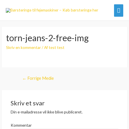
Hov
torn-jeans-2-free-img
Skriv en kommentar
/ Af
test test
Indlægsnavigation
←
Forrige Medie
Skriv et svar
Din e-mailadresse vil ikke blive publiceret.
Kommentar